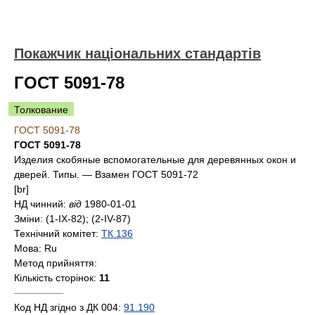
Покажчик національних стандартів
ГОСТ 5091-78
Толкование
ГОСТ 5091-78
ГОСТ 5091-78
Изделия скобяные вспомогательные для деревянных окон и
дверей. Типы. — Взамен ГОСТ 5091-72
[br]
НД чинний:
від
1980-01-01
Зміни:
(1-IX-82); (2-IV-87)
Технічний комітет:
ТК 136
Мова:
Ru
Метод прийняття:
Кількість сторінок:
11
—————
Код НД згідно з ДК 004:
91.190