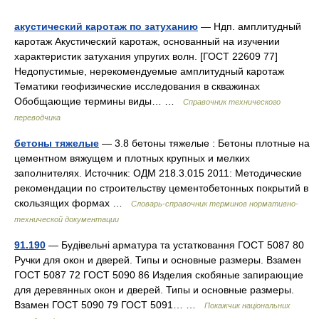
акустический каротаж по затуханию
— Ндп. амплитудный
каротаж Акустический каротаж, основанный на изучении
характеристик затухания упругих волн. [ГОСТ 22609 77]
Недопустимые, нерекомендуемые амплитудный каротаж
Тематики геофизические исследования в скважинах
Обобщающие термины виды… …
Справочник технического
переводчика
бетоны тяжелые
— 3.8 бетоны тяжелые : Бетоны плотные на
цементном вяжущем и плотных крупных и мелких
заполнителях. Источник: ОДМ 218.3.015 2011: Методические
рекомендации по строительству цементобетонных покрытий в
скользящих формах …
Словарь-справочник терминов нормативно-
технической документации
91.190
— Будівельні арматура та устатковання ГОСТ 5087 80
Ручки для окон и дверей. Типы и основные размеры. Взамен
ГОСТ 5087 72 ГОСТ 5090 86 Изделия скобяные запирающие
для деревянных окон и дверей. Типы и основные размеры.
Взамен ГОСТ 5090 79 ГОСТ 5091… …
Покажчик національних